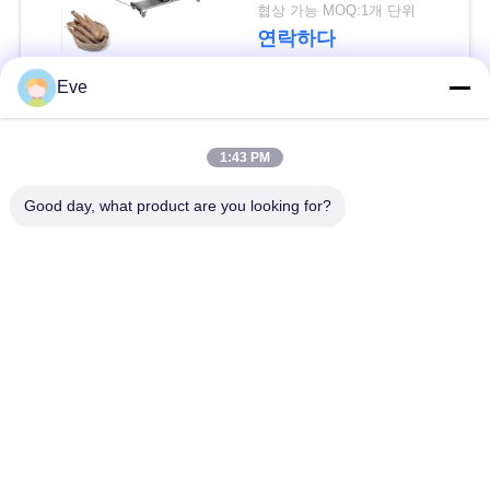
협상 가능 MOQ:1개 단위
사
연락하다
건
Eve
모든
인
1:43 PM
용
야채 처리 장비
과일 공정 장치
Good day, what product are you looking for?
을
청과 껍질 벗기는 사
Dicer 식물성 기계
요
람 기계
청
식물성 과일 세탁기
샐러드 생산 라인
하
십
산업 고기 저미는 기
육류 처리 기계
계
시