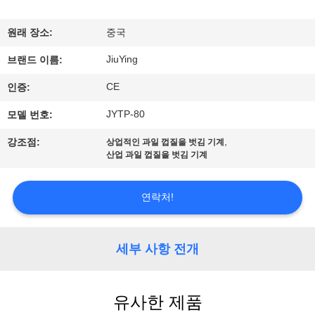
에
원래 장소:
중국
관
JiuYing
브랜드 이름:
한
CE
인증:
것
JYTP-80
모델 번호:
,
강조점:
상업적인 과일 껍질을 벗김 기계
공
산업 과일 껍질을 벗김 기계
장
연락처!
투
어
세부 사항 전개
품
유사한 제품
질