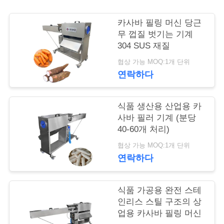
관
카사바 필링 머신 당근
리
무 껍질 벗기는 기계
304 SUS 재질
협상 가능 MOQ:1개 단위
저
연락하다
희
식품 생산용 산업용 카
와
사바 필러 기계 (분당
연
40-60개 처리)
협상 가능 MOQ:1개 단위
락
연락하다
뉴
식품 가공용 완전 스테
인리스 스틸 구조의 상
스
업용 카사바 필링 머신