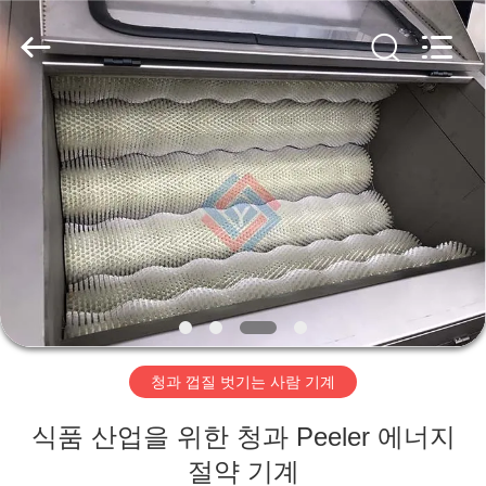
©
2019
-
2026
Guangzhou
Jiuying
Food
Machinery
Co.,Ltd.
집
All
Rights
Reserved.
제
품
VR
쇼
청과 껍질 벗기는 사람 기계
우
식품 산업을 위한 청과 Peeler 에너지
리
절약 기계