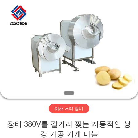
©
2019
-
2026
Guangzhou
Jiuying
Food
Machinery
Co.,Ltd.
집
All
Rights
Reserved.
제
품
VR
쇼
야채 처리 장비
우
장비 380V를 갈가리 찢는 자동적인 생
리
강 가공 기계 마늘