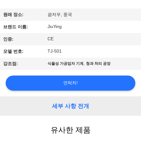
에
원래 장소:
광저우, 중국
관
JiuYing
브랜드 이름:
한
CE
인증:
것
TJ-501
모델 번호:
,
강조점:
식물성 가공업자 기계
청과 처리 공장
공
장
연락처!
투
어
세부 사항 전개
품
유사한 제품
질