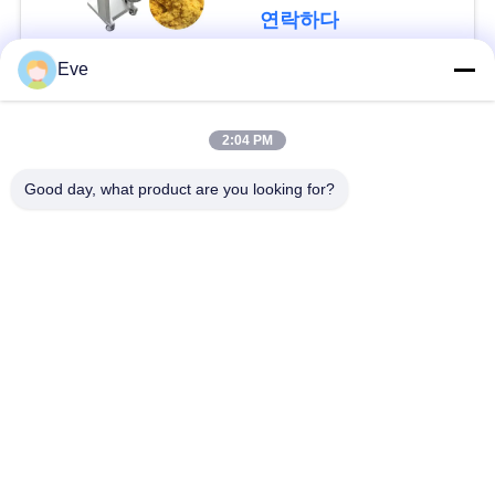
연락하다
사
Eve
건
모든
2:04 PM
인
야채 처리 장비
과일 공정 장치
Good day, what product are you looking for?
용
을
청과 껍질 벗기는 사
Dicer 식물성 기계
람 기계
요
청
식물성 과일 세탁기
샐러드 생산 라인
하
산업 고기 저미는 기
십
육류 처리 기계
계
시