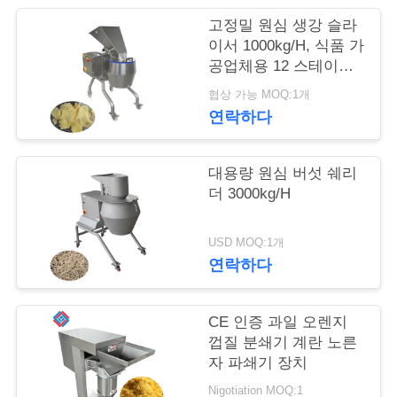
관
고정밀 원심 생강 슬라
이서 1000kg/H, 식품 가
리
공업체용 12 스테이션
커팅 헤드 포함
협상 가능 MOQ:1개
연락하다
저
희
대용량 원심 버섯 쉐리
와
더 3000kg/H
연
USD MOQ:1개
락
연락하다
CE 인증 과일 오렌지
뉴
껍질 분쇄기 계란 노른
스
자 파쇄기 장치
Nigotiation MOQ:1