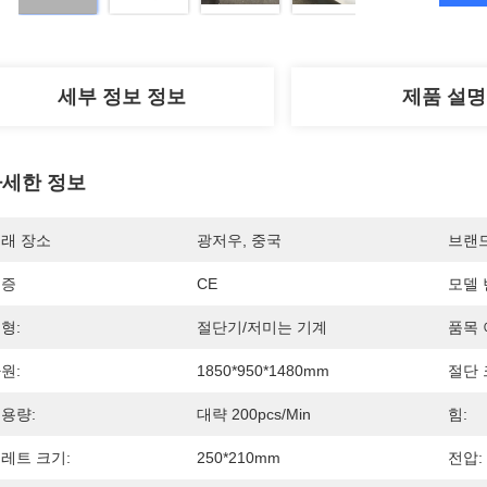
세부 정보 정보
제품 설명
세한 정보
래 장소
광저우, 중국
브랜
인증
CE
모델 
형:
절단기/저미는 기계
품목 
원:
1850*950*1480mm
절단 
용량:
대략 200pcs/min
힘:
레트 크기:
250*210mm
전압: