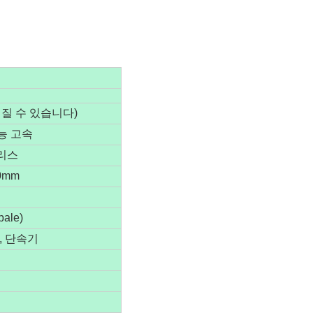
어질 수 있습니다)
능 고속
인리스
0mm
bale)
, 단속기