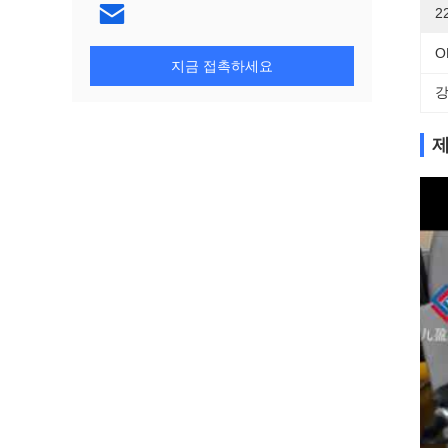
2
O
지금 접촉하세요
강
제