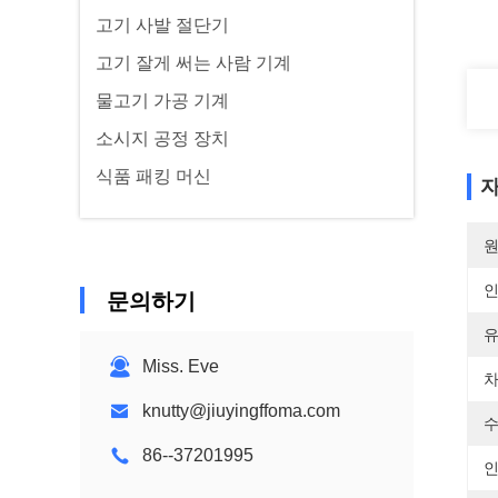
고기 사발 절단기
고기 잘게 써는 사람 기계
물고기 가공 기계
소시지 공정 장치
식품 패킹 머신
자
원
문의하기
유
Miss. Eve
차
knutty@jiuyingffoma.com
수
86--37201995
인