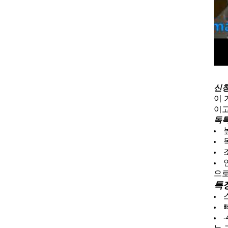
신
이 
이고
독
으로
특