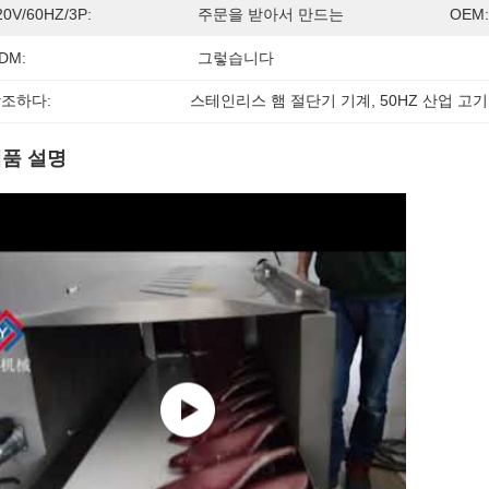
20V/60HZ/3P:
주문을 받아서 만드는
OEM:
DM:
그렇습니다
조하다:
스테인리스 햄 절단기 기계
, 
50HZ 산업 고
품 설명