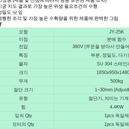
고성능 (제품 및 신청에 따라서 냉동 보존된 제품 조차)
미궁 지도 결과로 가장 높은 위생 필요조건의 수행
정밀도 낫 잎
평행한 조각 및 가장 높은 수확량을 위한 제품에 완벽한 그립
세
모형
JY-25K
이점
분배 함수
전압
380V (주문을 받아서 만들
특징
부분, 정밀도, 다기
물자
SU 304 스테
크기
1850x950x148
무게
500kg
절단 크기
1~30mm (Adjust
유형
절단기, 저미는 기계
힘
4.4KW
잎의 Qty
1pcs 독일제
모터의 Qty
1pcs 독일제