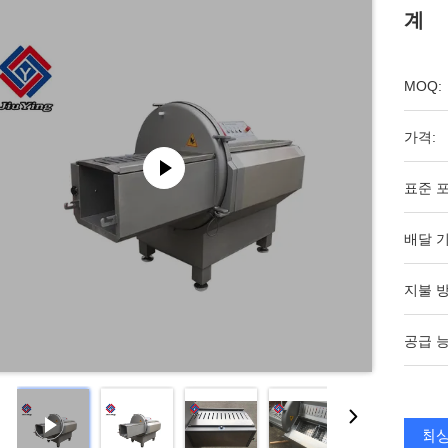
계
MOQ:
가격:
표준 포
배달 기
지불 방
공급 능
최상