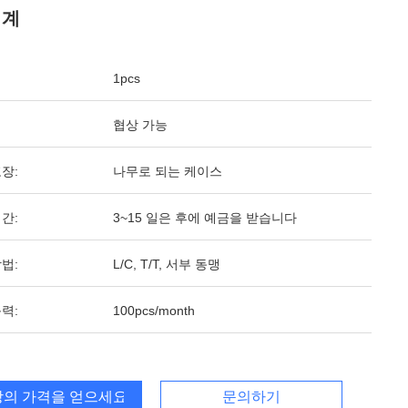
기계
1pcs
협상 가능
장:
나무로 되는 케이스
간:
3~15 일은 후에 예금을 받습니다
법:
L/C, T/T, 서부 동맹
력:
100pcs/month
의 가격을 얻으세요
문의하기