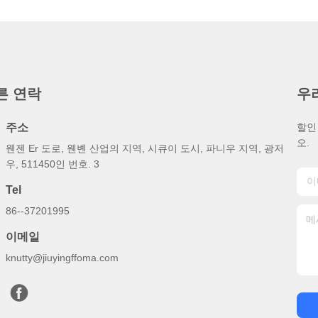
른 연락
우
주소
할인
오.
웬젠 Er 도로, 웬볜 산업의 지역, 시큐이 도시, 파니우 지역, 광저
우, 511450인 번호. 3
Tel
86--37201995
이메일
knutty@jiuyingffoma.com