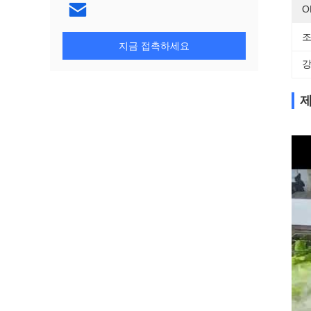
O
조
지금 접촉하세요
강
제