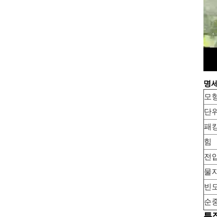
명
모
단
패
힘
전
물
빈
순
특징