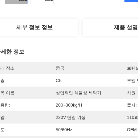
세부 정보 정보
제품 설명
세한 정보
래 장소
중국
브랜
인증
CE
모델 
목 이름:
상업적인 식물성 세탁기
차원:
용량:
200~300kg/h
물자:
압:
220V 단일 위상
110
도:
50/60Hz
OEM: