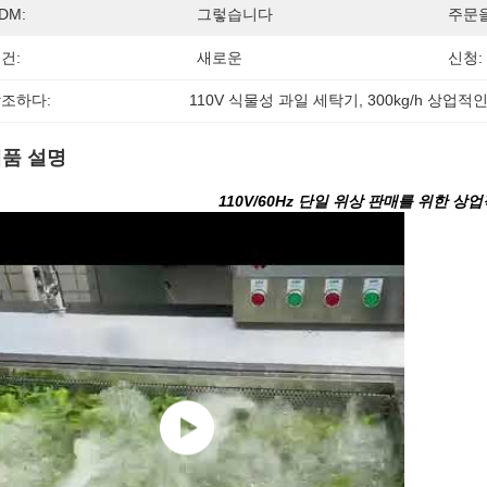
DM:
그렇습니다
주문을
건:
새로운
신청:
조하다:
110V 식물성 과일 세탁기
, 
300kg/h 상업
품 설명
110V/60Hz 단일 위상 판매를 위한 