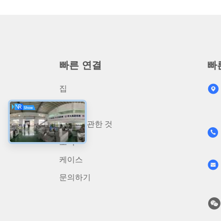
빠른 연결
빠
집
상품
우리 에 관한 것
소식
케이스
문의하기