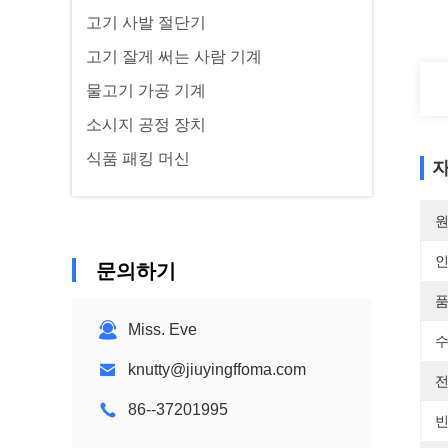
고기 사발 절단기
고기 잘게 써는 사람 기계
물고기 가공 기계
소시지 공정 장치
식품 패킹 머신
자
원
문의하기
품
Miss. Eve
수
knutty@jiuyingffoma.com
전
86--37201995
빈