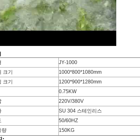
세
형
JY-1000
위 크기
1000*800*1080mm
킹 크기
1200*900*1280mm
0.75KW
압
220V/380V
자
SU 304 스테인리스
도
50/60HZ
중량
150KG
: