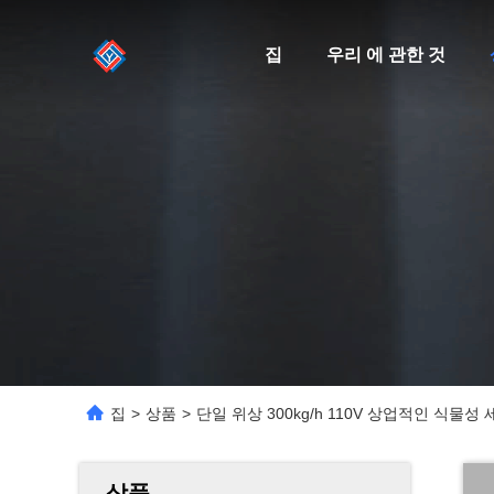
집
우리 에 관한 것
집
>
상품
>
단일 위상 300kg/h 110V 상업적인 식물성
상품