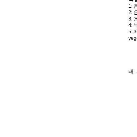
1:
2:
3:
4:
5:
ve
태그