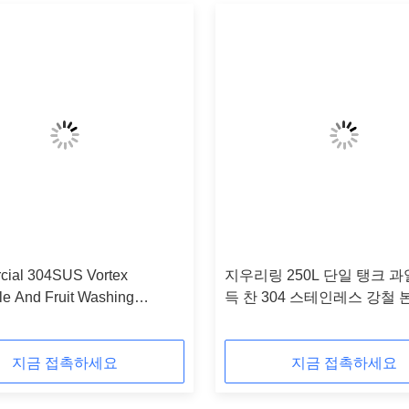
ial 304SUS Vortex
지우리링 250L 단일 탱크 과
le And Fruit Washing
득 찬 304 스테인레스 강철 
 For JY-4200
채 크리닝 장치
지금 접촉하세요
지금 접촉하세요