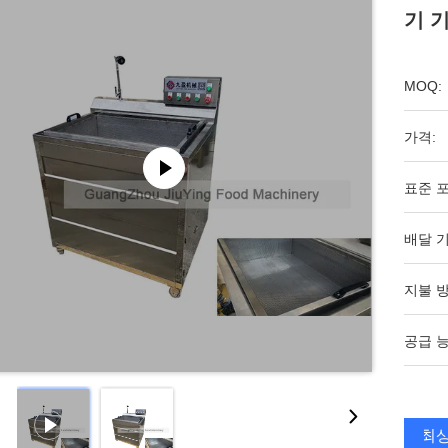
기 
MOQ:
가격:
표준 포
배달 기
지불 방
공급 능
최상