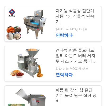
관
다기능 식물성 절단기
리
자동적인 식물성 단속
기
$4411/Set MOQ:1 세트
저
연락하다
희
견과류 땅콩 콜로이드
와
밀리 아몬드 버터 세자
연
무 제조 카카오 콩 페이
스트 밀링 기계
협상 가능 MOQ:한 셋트
락
연락하다
뉴
파동 된 감자 칩 절단
기계 물결 당근 절단 장
스
비