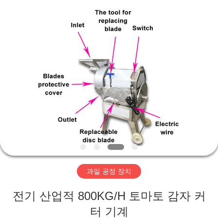
©
2019
-
2026
Guangzhou
Jiuying
Food
Machinery
Co.,Ltd.
집
All
Rights
Reserved.
제
품
VR
쇼
과일 공정 장치
우
전기 산업적 800KG/H 토마토 감자 커
리
터 기계