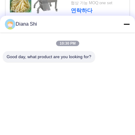
협상 가능 MOQ:one set
사
연락하다
건
Diana Shi
모든
인
10:30 PM
용
야채 처리 장비
과일 공정 장치
Good day, what product are you looking for?
을
청과 껍질 벗기는 사
Dicer 식물성 기계
요
람 기계
청
식물성 과일 세탁기
샐러드 생산 라인
하
십
산업 고기 저미는 기
육류 처리 기계
계
시