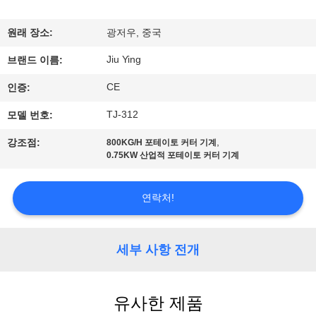
에
원래 장소:
광저우, 중국
관
Jiu Ying
브랜드 이름:
한
CE
인증:
것
TJ-312
모델 번호:
,
강조점:
800KG/H 포테이토 커터 기계
공
0.75KW 산업적 포테이토 커터 기계
장
연락처!
투
어
세부 사항 전개
품
유사한 제품
질