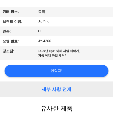
에
원래 장소:
중국
관
JiuYing
브랜드 이름:
한
CE
인증:
것
JY-4200
모델 번호:
,
강조점:
1500년 kg/H 야채 과일 세탁기
공
자동 야채 과일 세탁기
장
연락처!
투
어
세부 사항 전개
품
유사한 제품
질