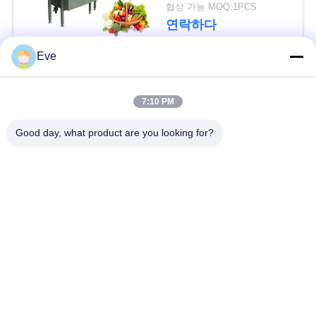
협상 가능 MOQ:1PCS
사
연락하다
건
Eve
모든
인
7:10 PM
용
야채 처리 장비
과일 공정 장치
Good day, what product are you looking for?
을
청과 껍질 벗기는 사
Dicer 식물성 기계
요
람 기계
청
식물성 과일 세탁기
샐러드 생산 라인
하
십
산업 고기 저미는 기
육류 처리 기계
계
시