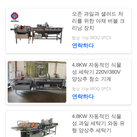
관
오존 과일과 샐러드 처
리
리를 위한 야채 버블 크
리닝 장치
협상 가능 MOQ:1PCS
저
연락하다
희
4.8KW 자동적인 식물
와
성 세탁기 220V/380V
연
양상추 청소 기계
협상 가능 MOQ:1PCS
락
연락하다
뉴
4.8KW 자동적인 식물
성 과일 세탁기 와동 유
스
형 양상추 세탁기