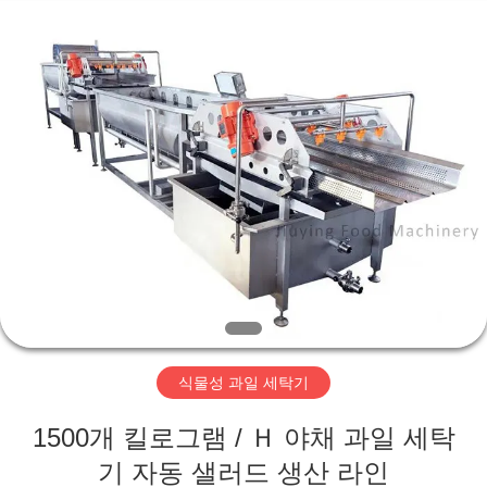
©
2019
-
2026
Guangzhou
Jiuying
Food
Machinery
Co.,Ltd.
집
All
Rights
Reserved.
제
품
VR
쇼
식물성 과일 세탁기
우
1500개 킬로그램 / Ｈ 야채 과일 세탁
리
기 자동 샐러드 생산 라인