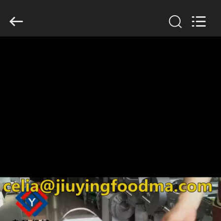
©
2019
-
2026
Guangzhou
Jiuying
Food
Machinery
Co.,Ltd.
집
All
Rights
Reserved.
제
품
VR
쇼
우
리