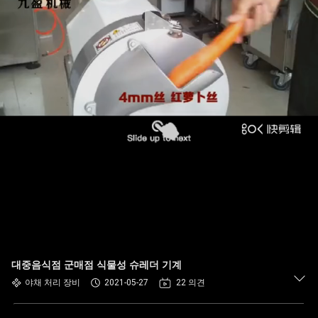
에
관
한
것
공
장
투
어
대중음식점 군매점 식물성 슈레더 기계
품
야채 처리 장비
2021-05-27
22 의견
질