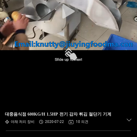
에
관
한
것
공
장
투
어
대중음식점 600KG/H 1.5HP 전기 감자 튀김 절단기 기계
품
야채 처리 장비
2020-07-22
10 의견
질