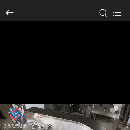
©
2019
-
2026
Guangzhou
Jiuying
Food
Machinery
Co.,Ltd.
집
All
Rights
Reserved.
제
품
VR
쇼
우
리